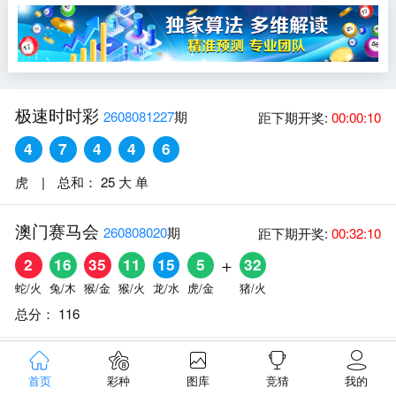
极速时时彩
2608081227
期
距下期开奖:
00:00:10
4
7
4
4
6
虎
|
总和：
25
大
单
澳门赛马会
260808020
期
距下期开奖:
00:32:10
2
16
35
11
15
5
32
蛇/火
兔/木
猴/金
猴/火
龙/水
虎/金
猪/火
总分：
116
澳门六合彩
2026219
期
距下期开奖:
01:07:10
首页
彩种
图库
竞猜
我的