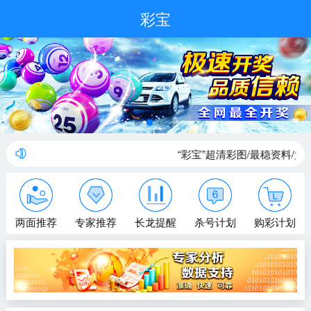
彩宝
“彩宝”超清彩图/最稳资料/大
两面推荐
专家推荐
长龙提醒
杀号计划
购彩计划